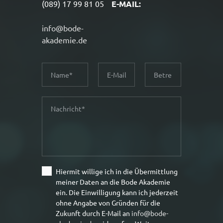
(089) 17 99 81 05
E-MAIL:
info@bode-
akademie.de
N
E
B
a
-
e
m
M
t
N
e
a
r
a
i
e
c
l
f
h
f
r
i
Hiermit willige ich in die Übermittlung
c
meiner Daten an die Bode Akademie
h
ein. Die Einwilligung kann ich jederzeit
t
ohne Angabe von Gründen für die
Zukunft durch E-Mail an
info@bode-