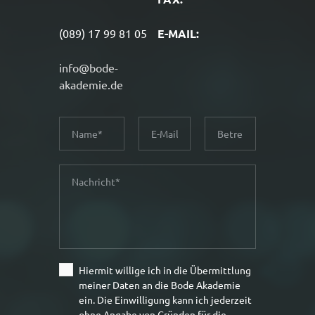
(089) 17 99 81 05
E-MAIL:
info@bode-
akademie.de
N
E
B
a
-
e
m
M
t
N
e
a
r
a
i
e
c
l
f
h
f
r
i
Hiermit willige ich in die Übermittlung
c
meiner Daten an die Bode Akademie
h
ein. Die Einwilligung kann ich jederzeit
t
ohne Angabe von Gründen für die